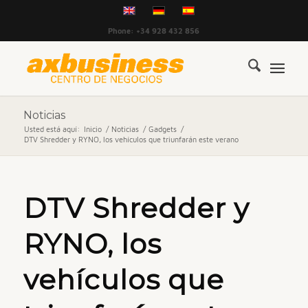
Phone: +34 928 432 856
Noticias
Usted está aquí:
Inicio
/
Noticias
/
Gadgets
/
DTV Shredder y RYNO, los vehículos que triunfarán este verano
DTV Shredder y
RYNO, los
vehículos que