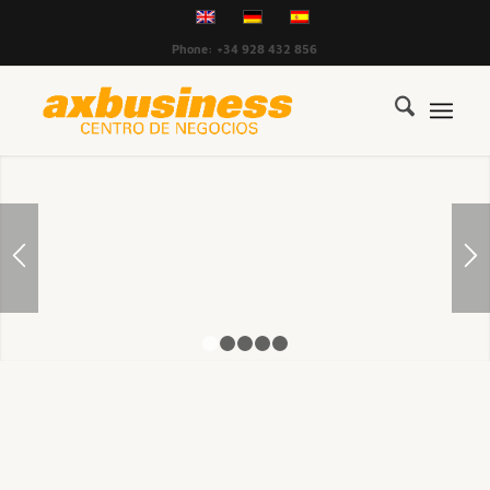
Phone: +34 928 432 856
1
2
3
4
5
SIMPLE & FLEXIBLE.
Una llamada y su oficina o mesa de trabajo estará