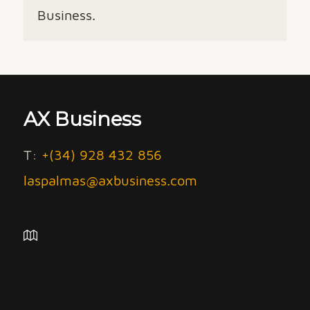
Business.
AX Business
T:
+(34) 928 432 856
laspalmas@axbusiness.com