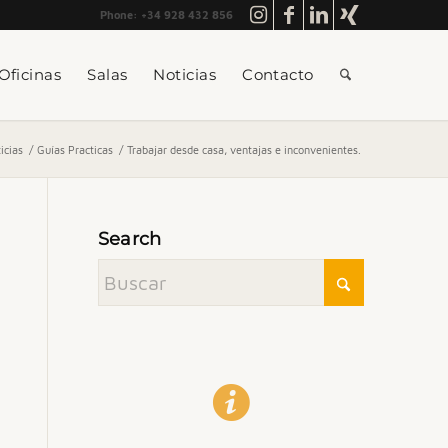
Phone: +34 928 432 856
Oficinas
Salas
Noticias
Contacto
icias
/
Guías Practicas
/
Trabajar desde casa, ventajas e inconvenientes.
Search