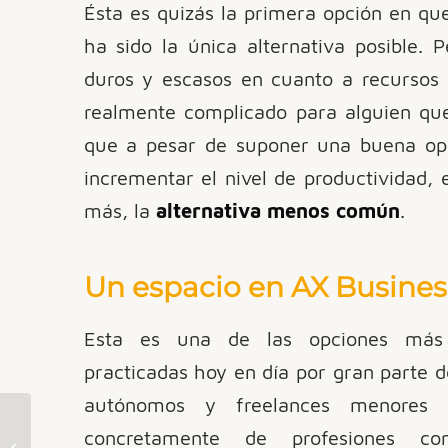
Ésta es quizás la primera opción en qu
ha sido la única alternativa posible. P
duros y escasos en cuanto a recursos
realmente complicado para alguien que
que a pesar de suponer una buena opo
incrementar el nivel de productividad, e
más, la
alternativa menos común
.
Un espacio en AX Busines
Esta es una de las opciones más 
practicadas hoy en día por gran parte d
autónomos y freelances menores
Charla Taller «Historia
concretamente de profesiones con
de una Lucha», a cargo