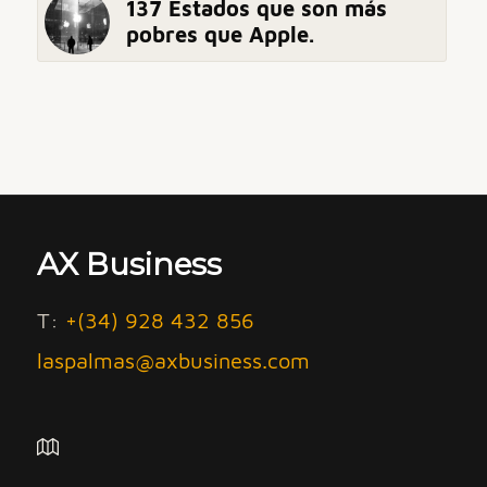
137 Estados que son más
pobres que Apple.
AX Business
T:
+(34) 928 432 856
laspalmas@axbusiness.com