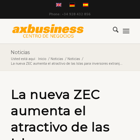
Phone: +34 928 432 856
Noticias
Usted está aquí:
Inicio
/
Noticias
/
Noticias
/
La nueva ZEC aumenta el atractivo de las Islas para inversores extranj...
La nueva ZEC
aumenta el
atractivo de las