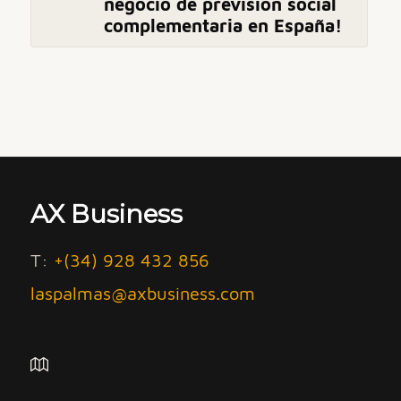
negocio de previsión social
complementaria en España!
AX Business
T:
+(34) 928 432 856
laspalmas@axbusiness.com