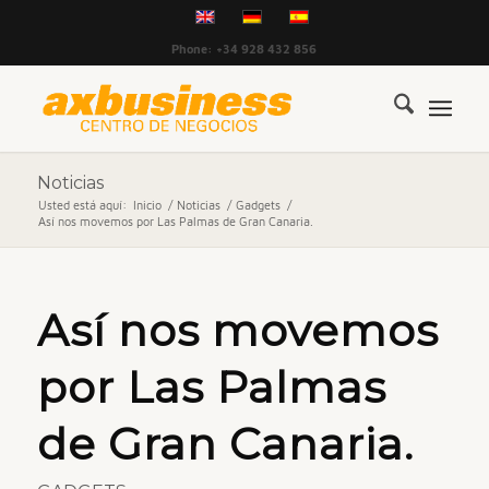
Phone: +34 928 432 856
Noticias
Usted está aquí:
Inicio
/
Noticias
/
Gadgets
/
Así nos movemos por Las Palmas de Gran Canaria.
Así nos movemos
por Las Palmas
de Gran Canaria.