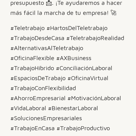
presupuesto 📩. ¡Te ayudaremos a hacer
más fácil la marcha de tu empresa! 🚀
#Teletrabajo #HartosDelTeletrabajo
#TrabajoDesdeCasa #TeletrabajoRealidad
#AlternativasAlTeletrabajo
#OficinaFlexible #AXBusiness
#TrabajoHíbrido #ConciliaciónLaboral
#EspaciosDeTrabajo #OficinaVirtual
#TrabajoConFlexibilidad
#AhorroEmpresarial #MotivaciónLaboral
#VidaLaboral #BienestarLaboral
#SolucionesEmpresariales
#TrabajoEnCasa #TrabajoProductivo