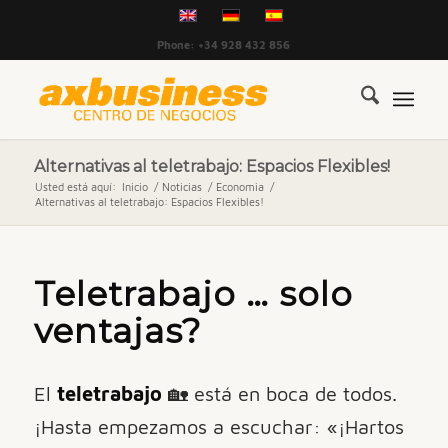
Phone: +34 928 432 856
Alternativas al teletrabajo: Espacios Flexibles!
Usted está aquí:
Inicio
/
Noticias
/
Economia
/
Alternativas al teletrabajo: Espacios Flexibles!
Teletrabajo … solo
ventajas?
El
teletrabajo
🏡 está en boca de todos.
¡Hasta empezamos a escuchar: «¡Hartos